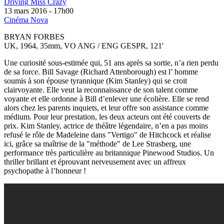
Driving Miss Crazy
13 mars 2016 - 17h00
Cinéma Nova
BRYAN FORBES
UK, 1964, 35mm, VO ANG / ENG GESPR, 121'
Une curiosité sous-estimée qui, 51 ans après sa sortie, n’a rien perdu
de sa force. Bill Savage (Richard Attenborough) est l’ homme
soumis à son épouse tyrannique (Kim Stanley) qui se croit
clairvoyante. Elle veut la reconnaissance de son talent comme
voyante et elle ordonne à Bill d’enlever une écolière. Elle se rend
alors chez les parents inquiets, et leur offre son assistance comme
médium. Pour leur prestation, les deux acteurs ont été couverts de
prix. Kim Stanley, actrice de théâtre légendaire, n’en a pas moins
refusé le rôle de Madeleine dans "Vertigo" de Hitchcock et réalise
ici, grâce sa maîtrise de la "méthode" de Lee Strasberg, une
performance très particulière au britannique Pinewood Studios. Un
thriller brillant et éprouvant nerveusement avec un affreux
psychopathe à l’honneur !
SEANCE ON A WET AFTERNOON 1964
trailer